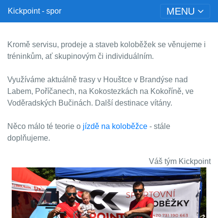
MENU
Kickpoint - spor
Kromě servisu, prodeje a staveb koloběžek se věnujeme i
tréninkům, ať skupinovým či individuálním.
Využíváme aktuálně trasy v Houštce v Brandýse nad
Labem, Poříčanech, na Kokostezkách na Kokoříně, ve
Voděradských Bučinách. Další destinace vítány.
Něco málo té teorie o
jízdě na koloběžce
- stále
doplňujeme.
Váš tým Kickpoint