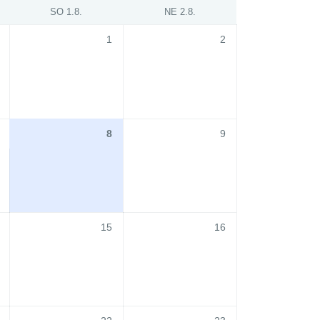
SO 1.8.
NE 2.8.
1
2
8
9
15
16