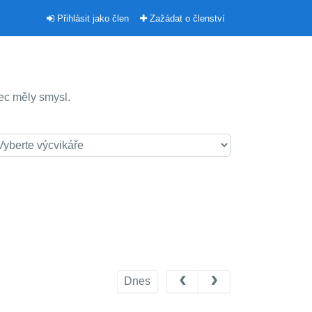
Přihlásit jako člen
Zažádat o členství
ec měly smysl.
Dnes