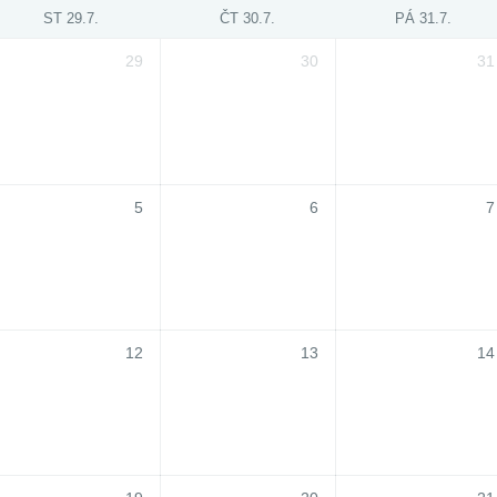
ST 29.7.
ČT 30.7.
PÁ 31.7.
29
30
31
5
6
7
12
13
14