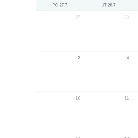
PO 27.7.
ÚT 28.7.
27
28
3
4
10
11